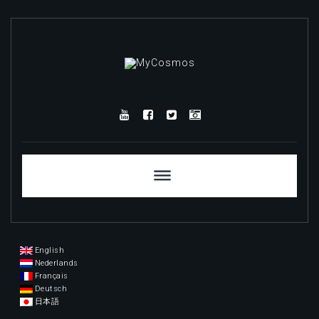
Skip
to
content
YouTube
Facebook
Twitter
Instagram
English
Nederlands
Français
Deutsch
日本語