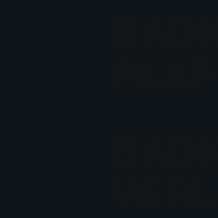
BAD
PLA
BAD
VERL