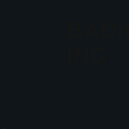
BAD
ING