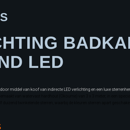
S
CHTING BADK
ND LED
 door middel van koof van indirecte LED verlichting en een luxe sterren
 gemaakt van watervast hardhout (Okoume) van 3 x 3 meter, in een specia
 duizend twinkelende sterren, waarbij de kleuren sterren apart geschakeld 
S