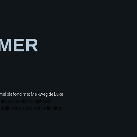
AMER
hemel plafond met Melkweg de Luxe
al door de klant uitgekozen
zijn, net als de koof verlichting.