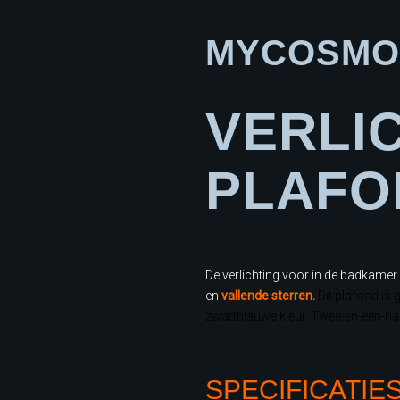
MYCOSMO
VERLI
PLAFO
De verlichting voor in de badkamer
en
vallende sterren
.
Dit plafond is
zwartblauwe kleur. Twee-en-een-half
SPECIFICATIE